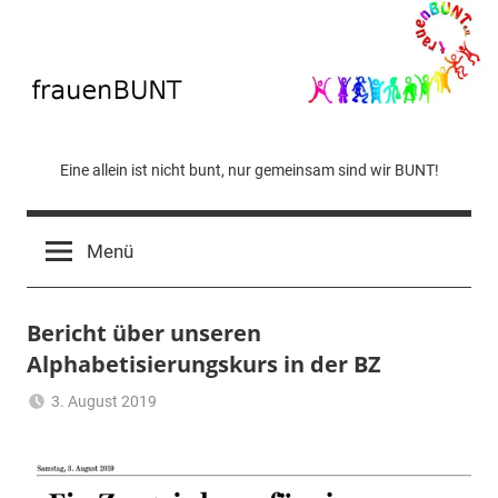
Zum
Inhalt
springen
frauen
Eine allein ist nicht bunt, nur gemeinsam sind wir BUNT!
BUNT
Menü
Bericht über unseren
Alphabetisierungskurs in der BZ
3. August 2019
Karin
Allgemein